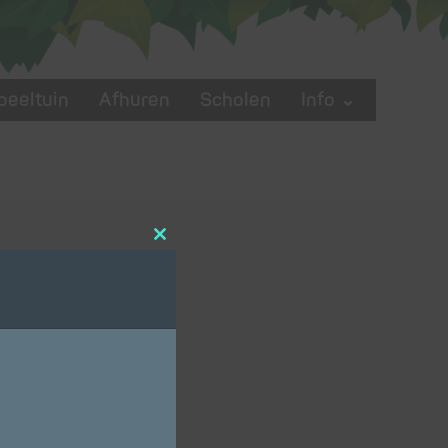
peeltuin
Afhuren
Scholen
Info ⌄
Close
this
module