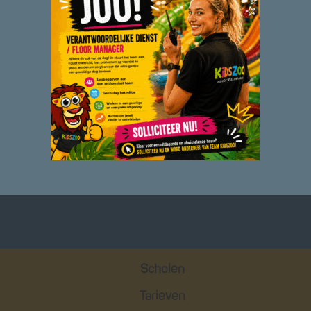
Feestjes
Speeltuin
Events
Afhuren
Scholen
Tarieven